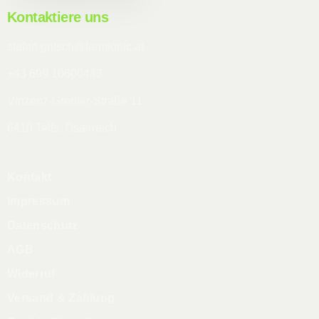
Kontaktiere uns
stefan.gritsch@farmionic.at
+43 699 10600443
Vinzenz-Gredler-Straße 11
6410 Telfs, Österreich
Kontakt
Impressum
Datenschutz
AGB
Widerruf
Versand & Zahlung