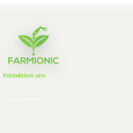
Kontaktiere uns
stefan.gritsch@farmionic.at
+43 699 10600443
Vinzenz-Gredler-Straße 11
6410 Telfs, Österreich